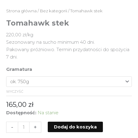
Strona główna
/
Bez kategorii
/ Tomahawk stek
Tomahawk stek
220,00 zł/kg
Sezonowany na sucho minimum 40 dni.
Pakowany próżniowo. Termin przydatności do spożycia
7 dni.
Gramatura
WYCZYŚĆ
165,00
zł
Dostępność:
Na stanie
-
+
Dodaj do koszyka