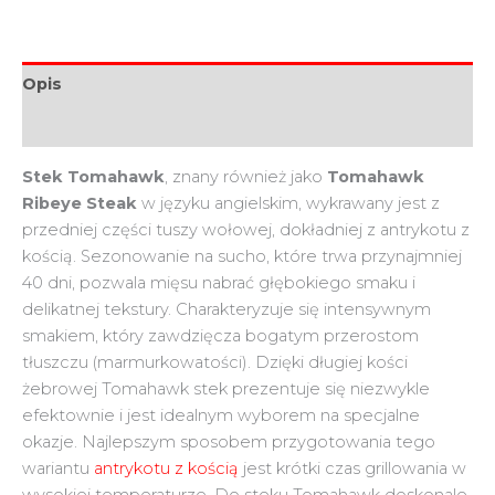
Opis
Informacje dodatkowe
Stek Tomahawk
, znany również jako
Tomahawk
Ribeye Steak
w języku angielskim, wykrawany jest z
przedniej części tuszy wołowej, dokładniej z antrykotu z
kością. Sezonowanie na sucho, które trwa przynajmniej
40 dni, pozwala mięsu nabrać głębokiego smaku i
delikatnej tekstury. Charakteryzuje się intensywnym
smakiem, który zawdzięcza bogatym przerostom
tłuszczu (marmurkowatości). Dzięki długiej kości
żebrowej Tomahawk stek prezentuje się niezwykle
efektownie i jest idealnym wyborem na specjalne
okazje. Najlepszym sposobem przygotowania tego
wariantu
antrykotu z kością
jest krótki czas grillowania w
wysokiej temperaturze. Do steku Tomahawk doskonale