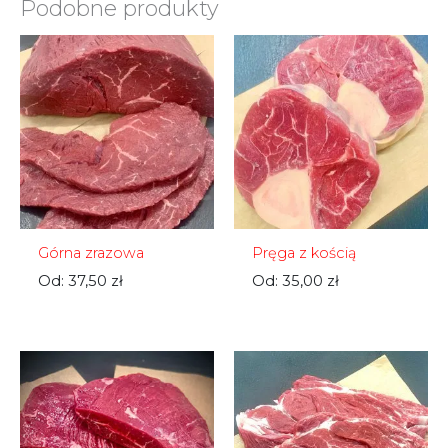
Podobne produkty
Górna zrazowa
Pręga z kością
Od:
37,50
zł
Od:
35,00
zł