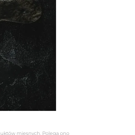
oduktów mięsnych. Polega ono