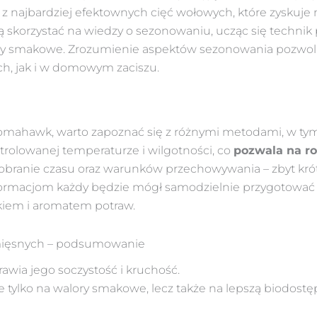
 z najbardziej efektownych cięć wołowych, które zyskuje
skorzystać na wiedzy o sezonowaniu, ucząc się technik
ry smakowe. Zrozumienie aspektów sezonowania pozwoli 
h, jak i w domowym zaciszu.
omahawk, warto zapoznać się z różnymi metodami, w t
rolowanej temperaturze i wilgotności, co
pozwala na r
obranie czasu oraz warunków przechowywania – zbyt krót
informacjom każdy będzie mógł samodzielnie przygotowa
iem i aromatem potraw.
 mięsnych – podsumowanie
wia jego soczystość i kruchość.
ylko na walory smakowe, lecz także na lepszą biodost