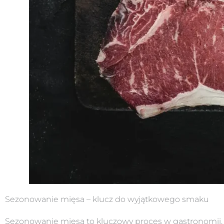
Sezonowanie mięsa – klucz do wyjątkowego smaku
Sezonowanie mięsa to kluczowy proces w gastronomii,