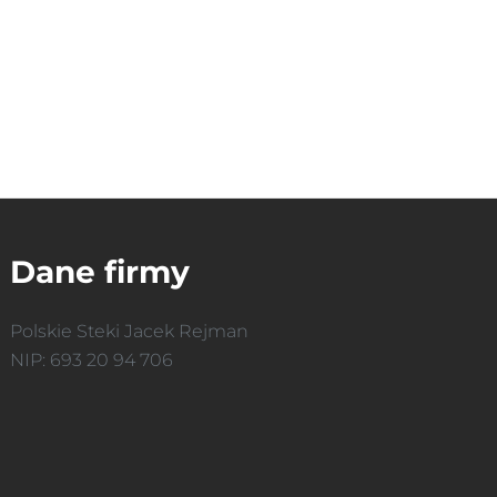
Dane firmy
Polskie Steki Jacek Rejman
NIP: 693 20 94 706