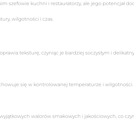
m szefowie kuchni i restauratorzy, ale jego potencjał 
y, wilgotności i czas.
prawia teksturę, czyniąc je bardziej soczystym i delika
howuje się w kontrolowanej temperaturze i wilgotności.
ątkowych walorów smakowych i jakościowych, co czyni j