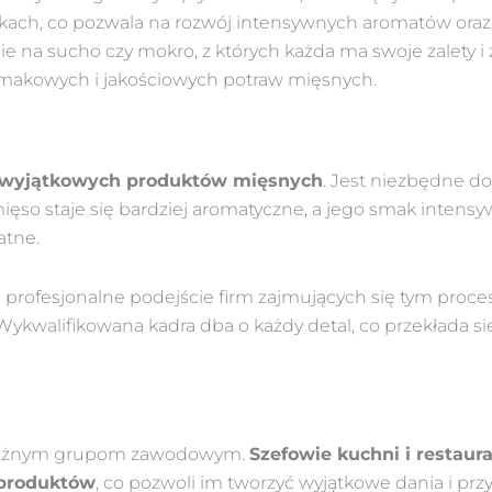
ch, co pozwala na rozwój intensywnych aromatów oraz 
e na sucho czy mokro, z których każda ma swoje zalety i 
smakowych i jakościowych potraw mięsnych.
u wyjątkowych produktów mięsnych
. Jest niezbędne d
ięso staje się bardziej aromatyczne, a jego smak intens
atne.
profesjonalne podejście firm zajmujących się tym proc
Wykwalifikowana kadra dba o każdy detal, co przekłada się
ci różnym grupom zawodowym.
Szefowie kuchni i restaur
produktów
, co pozwoli im tworzyć wyjątkowe dania i pr