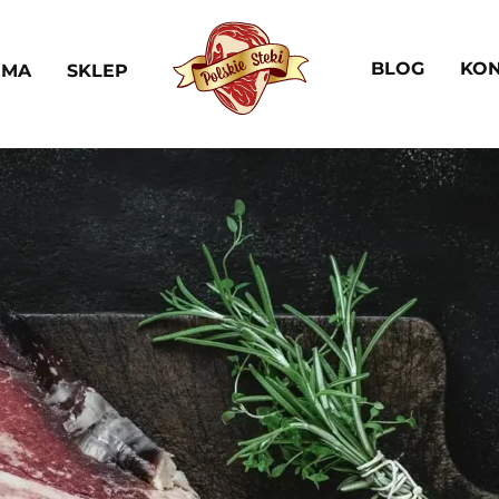
BLOG
KON
RMA
SKLEP