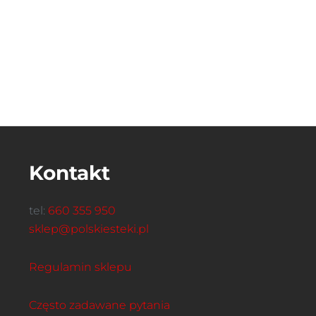
Kontakt
tel:
660 355 950
sklep@polskiesteki.pl
Regulamin sklepu
Często zadawane pytania